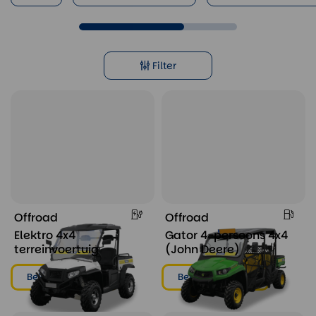
Filter
Offroad
Offroad
Elektro 4x4
Gator 4-persoons 4x4
terreinvoertuig
(John Deere)
Bekijken & huren
Bekijken & huren