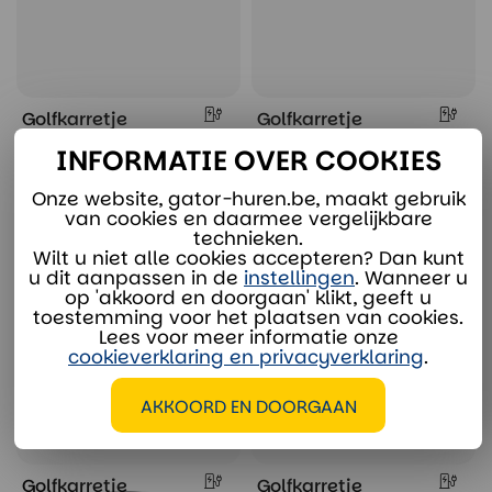
Golfkarretje
Golfkarretje
Transporter grote
Transporter met grote
INFORMATIE OVER COOKIES
laadbak
laadbak en
NUMMERPLAAT
Onze website, gator-huren.be, maakt gebruik
van cookies en daarmee vergelijkbare
Bekijken & huren
Bekijken & huren
technieken.
Wilt u niet alle cookies accepteren? Dan kunt
u dit aanpassen in de
instellingen
. Wanneer u
op 'akkoord en doorgaan' klikt, geeft u
toestemming voor het plaatsen van cookies.
Lees voor meer informatie onze
cookieverklaring en privacyverklaring
.
AKKOORD EN DOORGAAN
Golfkarretje
Golfkarretje