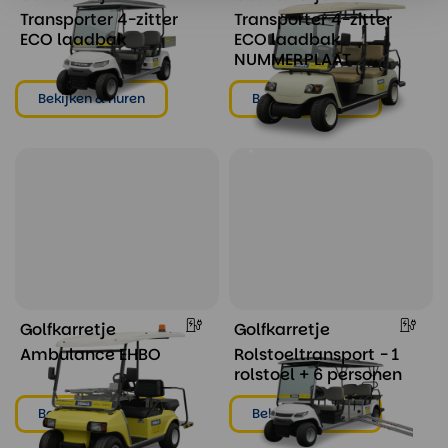
Transporter 4-zitter
Transporter 4-zitter
ECO laadbak
ECO laadbak
NUMMERPLAAT
Bekijken & huren
Bekijken & huren
Golfkarretje
Golfkarretje
Ambulance EHBO
Rolstoeltransport - 1
rolstoel + 6 personen
Bekijken & huren
Bekijken & huren