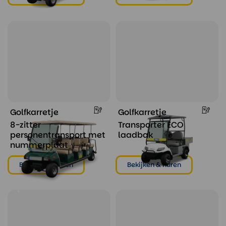
Golfkarretje
Golfkarretje
8-zitter
Transporter ECO
personentransport met
laadbak
nummerplaat
Bekijken & huren
Bekijken & huren