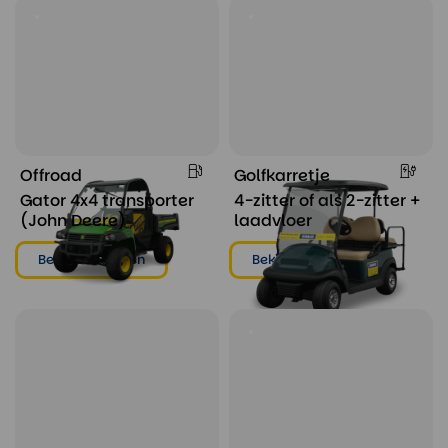
Offroad
Golfkarretje
Gator 4x4 transporter
4-zitter of als 2-zitter +
(John Deere)
laadvloer
Bekijken & huren
Bekijken & huren