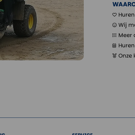
WAARO
Huren
Wij m
Meer 
Huren 
Onze 