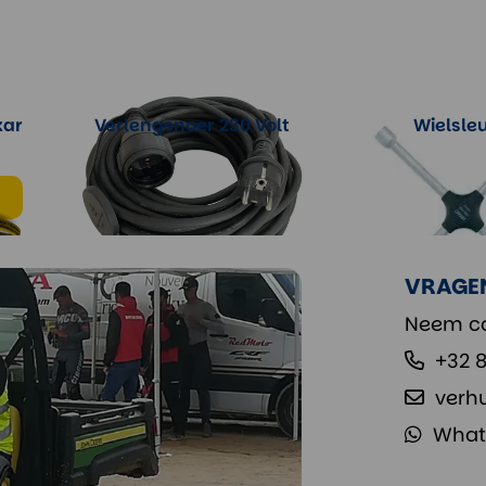
kar
Verlengsnoer 230 Volt
Wielsleu
Meer informatie
Meer info
VRAGE
Neem co
+32 
verh
What