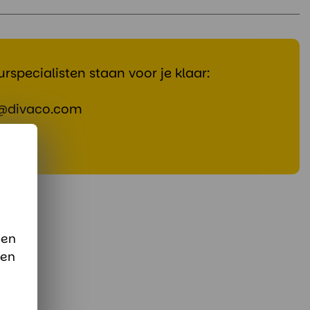
rspecialisten staan voor je klaar:
@divaco.com
pp
 en
sen