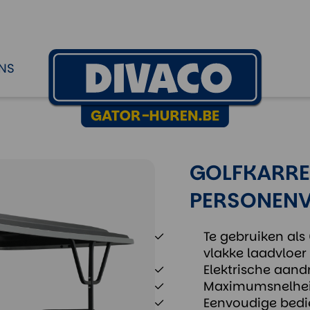
oer
NS
GOLFKARRET
PERSONEN
Te gebruiken als
vlakke laadvloer
Elektrische aandri
Maximumsnelhei
Eenvoudige bedi