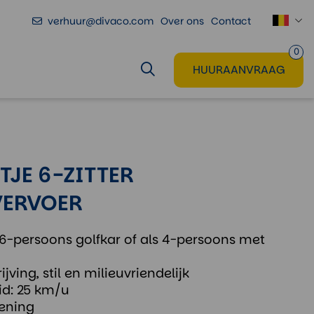
verhuur@divaco.com
Over ons
Contact
Voeg toe
aan huuraanvraag
0
HUURAANVRAAG
JE 6-ZITTER
VERVOER
 6-persoons golfkar of als 4-persoons met
jving, stil en milieuvriendelijk
d: 25 km/u
ening