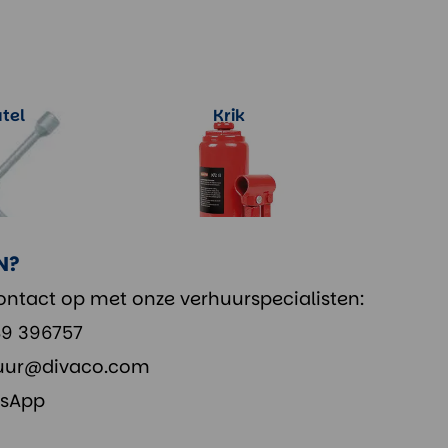
tel
Krik
rmatie
Meer informatie
N?
ntact op met onze verhuurspecialisten:
89 396757
uur@divaco.com
sApp