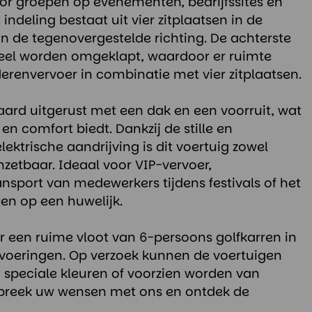
voor groepen op evenementen, bedrijfssites en
 indeling bestaat uit vier zitplaatsen in de
 in de tegenovergestelde richting. De achterste
neel worden omgeklapt, waardoor er ruimte
erenvervoer in combinatie met vier zitplaatsen.
daard uitgerust met een dak en een voorruit, wat
n comfort biedt. Dankzij de stille en
elektrische aandrijving is dit voertuig zowel
nzetbaar. Ideaal voor VIP-vervoer,
ansport van medewerkers tijdens festivals of het
en op een huwelijk.
 een ruime vloot van 6-persoons golfkarren in
tvoeringen. Op verzoek kunnen de voertuigen
 speciale kleuren of voorzien worden van
espreek uw wensen met ons en ontdek de