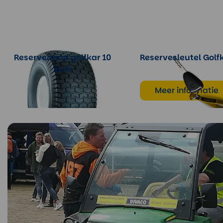
Reserveband golfkar 10
Reservesleutel Golf
inch
Meer informatie
Meer informatie