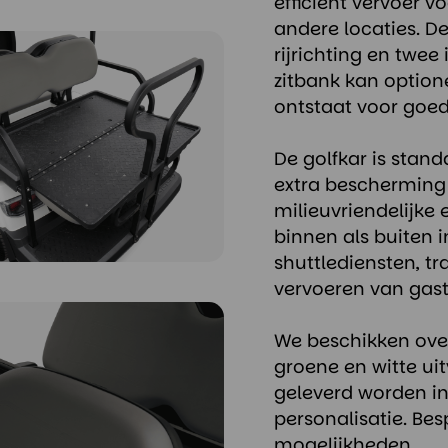
efficiënt vervoer 
andere locaties. De
rijrichting en twee
zitbank kan optio
ontstaat voor goed
De golfkar is stan
extra bescherming e
milieuvriendelijke 
binnen als buiten i
shuttlediensten, tr
vervoeren van gast
We beschikken over
groene en witte ui
geleverd worden in
personalisatie. B
mogelijkheden.