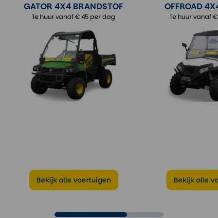
GATOR 4X4 BRANDSTOF
OFFROAD 4X
Te huur vanaf € 45 per dag
Te huur vanaf €
Offroad Gator met 2 of 4 zitplaatsen
Elektrische Offroad G
Met platen voor openbare weg
Voorzien van nummer
Verbrandingsmotor
Krachtig en duurzaam 
4x4 aandrijving
Met 4x4-aandrijving
Bekijk alle voertuigen
Bekijk alle v