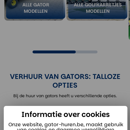
ALLE GATOR
ALLE GOLFKARRETJES
MODELLEN
MODELLEN
VERHUUR VAN GATORS: TALLOZE
OPTIES
Bij de huur van gators heeft u verschillende opties.
Zo kunt u kiezen:
Informatie over cookies
Hoeveel zetels u exact wilt.
Onze website, gator-huren.be, maakt gebruik
Hoe zwaar de gator geladen kan worden.
van cookies en daarmee vergelijkbare