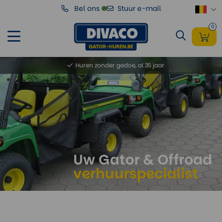
Bel ons
Stuur e-mail
0
Huren zonder gedoe, al 35 jaar
Wij maken het eenvoudig en duidelijk
Meer dan 250 gators en golfkarren beschikbaar
Huren kan al vanaf 1 dag, in gans België
Onze klanten geven ons gemiddeld een 9,2
Uw Gator & Offroad
verhuurspecialist