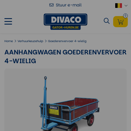
Stuur e-mail
Aanhangwagen Goederenvervoer 4-
Voeg toe
wielig
0
Home
Verhuurkeuzehulp
Goederenvervoer 4-wielig
AANHANGWAGEN GOEDERENVERVOER
4-WIELIG