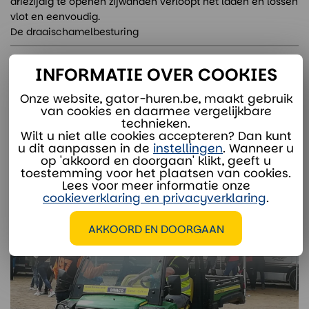
driezijdig te openen zijwanden verloopt het laden en lossen
vlot en eenvoudig.
De draaischamelbesturing
INFORMATIE OVER COOKIES
Onze verhuurspecialisten staan voor je klaar:
Onze website, gator-huren.be, maakt gebruik
van cookies en daarmee vergelijkbare
technieken.
verhuur@divaco.com
Wilt u niet alle cookies accepteren? Dan kunt
Whatsapp
u dit aanpassen in de
instellingen
. Wanneer u
op 'akkoord en doorgaan' klikt, geeft u
toestemming voor het plaatsen van cookies.
Lees voor meer informatie onze
cookieverklaring en privacyverklaring
.
AKKOORD EN DOORGAAN