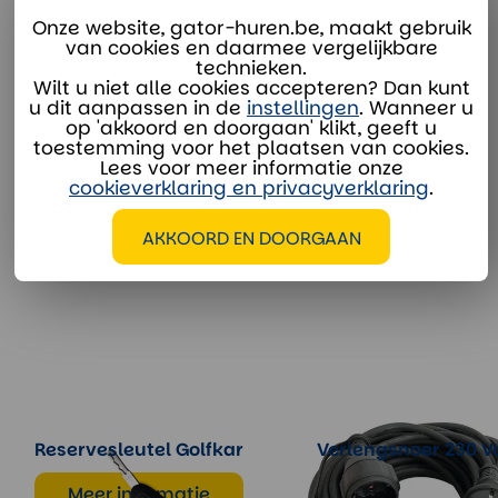
verhuur@divaco.com
Onze website, gator-huren.be, maakt gebruik
van cookies en daarmee vergelijkbare
Whatsapp
technieken.
Wilt u niet alle cookies accepteren? Dan kunt
u dit aanpassen in de
instellingen
. Wanneer u
op 'akkoord en doorgaan' klikt, geeft u
toestemming voor het plaatsen van cookies.
Lees voor meer informatie onze
cookieverklaring en privacyverklaring
.
EXTRA OPTIES
AKKOORD EN DOORGAAN
Reservesleutel Golfkar
Verlengsnoer 230 Vo
Meer informatie
Meer informatie