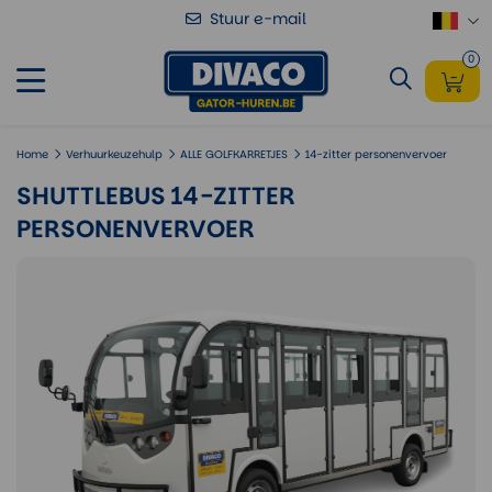
Stuur e-mail
Shuttlebus 14-zitter personenvervoer
Voeg toe
0
Home
Verhuurkeuzehulp
ALLE GOLFKARRETJES
14-zitter personenvervoer
SHUTTLEBUS 14-ZITTER
PERSONENVERVOER