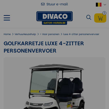
Stuur e-mail
Golfkarretje luxe 4-zitter
Voeg toe
personenvervoer
0
Home
Verhuurkeuzehulp
> Voor personen
luxe 4-zitter personenvervoer
GOLFKARRETJE LUXE 4-ZITTER
PERSONENVERVOER