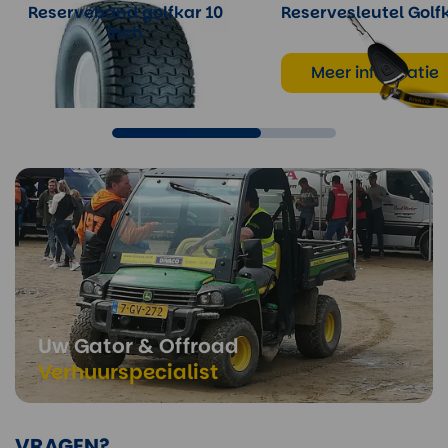
Reserveband golfkar 10
Reservesleutel Golf
inch
Meer informatie
Meer informatie
Uw Gator & Offroad
Verhuurspecialist
VRAGEN?