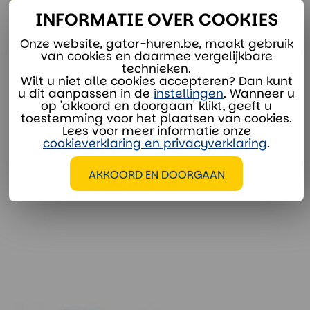
INFORMATIE OVER COOKIES
Onze verhuurspecialisten staan voor je klaar:
Onze website, gator-huren.be, maakt gebruik
verhuur@divaco.com
van cookies en daarmee vergelijkbare
technieken.
Whatsapp
Wilt u niet alle cookies accepteren? Dan kunt
u dit aanpassen in de
instellingen
. Wanneer u
op 'akkoord en doorgaan' klikt, geeft u
toestemming voor het plaatsen van cookies.
Lees voor meer informatie onze
cookieverklaring en privacyverklaring
.
EXTRA OPTIES
AKKOORD EN DOORGAAN